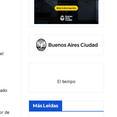
el
El tiempo
dado
Más Leidas
or de