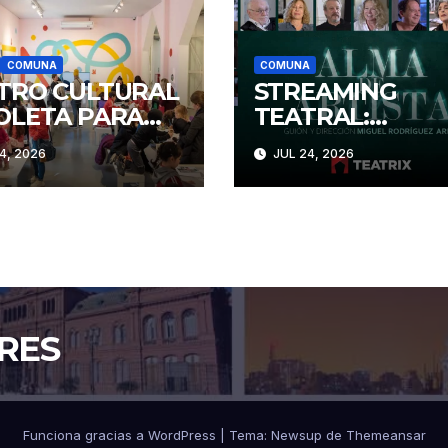
COMUNA
COMUNA
TRO CULTURAL
STREAMING
OLETA PARA
TEATRAL:
ILIAS
ANUNCIAN
4, 2026
JUL 24, 2026
NOVEDADES
RES
Funciona gracias a WordPress
|
Tema: Newsup de
Themeansar