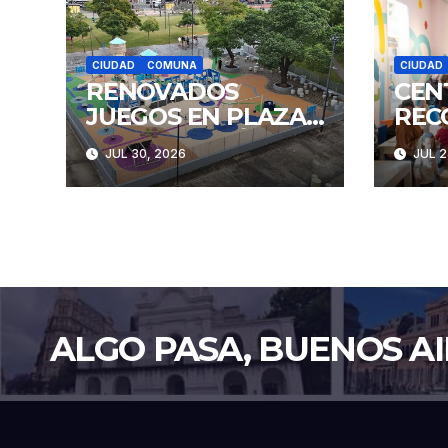
CIUDAD
COMUNA
CIUDAD
RENOVADOS
CEN
JUEGOS EN PLAZA
REC
CONSTITUCIÓN
FAM
JUL 30, 2026
JUL 2
ALGO PASA, BUENOS AI