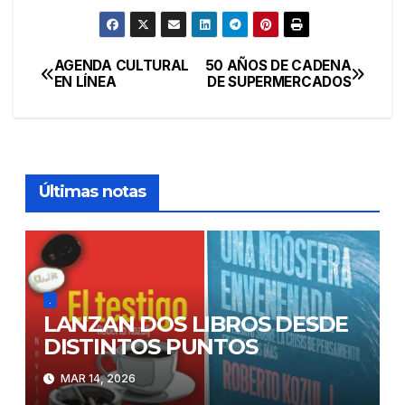
AGENDA CULTURAL
50 AÑOS DE CADENA
Navegación
EN LÍNEA
DE SUPERMERCADOS
de
entradas
Últimas notas
.
LANZAN DOS LIBROS DESDE
DISTINTOS PUNTOS
MAR 14, 2026