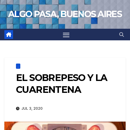
Saltar
ALGO PASA, BUENOS AIRES
al
contenido
.
EL SOBREPESO Y LA
CUARENTENA
JUL 3, 2020