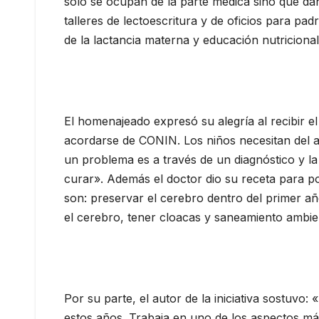
sólo se ocupan de la parte médica sino que dan
talleres de lectoescritura y de oficios para pa
de la lactancia materna y educación nutricional
El homenajeado expresó su alegría al recibir el
acordarse de CONIN. Los niños necesitan del a
un problema es a través de un diagnóstico y la
curar». Además el doctor dio su receta para p
son: preservar el cerebro dentro del primer añ
el cerebro, tener cloacas y saneamiento ambient
Por su parte, el autor de la iniciativa sostuvo
estos años. Trabaja en uno de los aspectos má