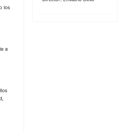
o los
te a
llos
d,