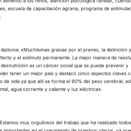
 alimento a los niños, atención psicológica familiar, cuent
dres, escuela de capacitación agraria, programa de estimula
.
 diploma: «Muchísimas gracias por el premio, la distinción 
fecto y el estímulo permanente. La mejor manera de resol
 desnutrición es un cáncer social que se puede prevenir y
oder tener un mejor país y destacó cinco aspectos claves
o de vida ya que allí se forma el 80% del peso cerebral, e
al, agua corriente y caliente y luz eléctrica».
: «Estamos muy orgullosos del trabajo que ha realizado todo
s importantes en el crecimiento de nuestros chicos, ya que