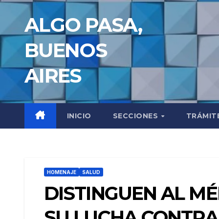
Saltar
ALGO PASA,
al
contenido
BUENOS
AIRES
INICIO
SECCIONES
TRÁMIT
HOMENAJE
SALUD
DISTINGUEN AL MÉ
SU LUCHA CONTRA