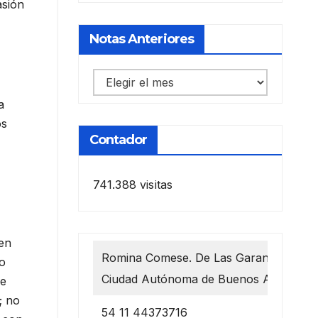
asión
Notas Anteriores
Notas
anteriores
a
os
Contador
741.388 visitas
 en
Romina Comese. De Las Garantías 1218
do
Ciudad Autónoma de Buenos Aires
 e
; no
54 11 44373716