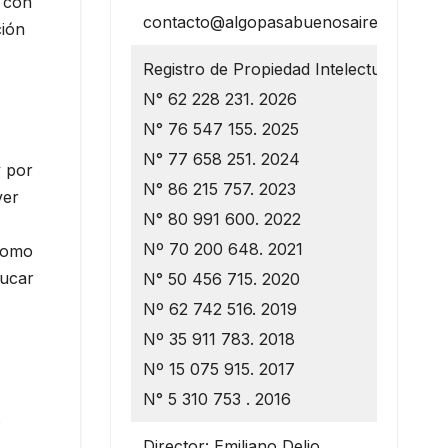
a con
contacto@algopasabuenosaires.com.ar
ción
Registro de Propiedad Intelectual
N° 62 228 231. 2026
N° 76 547 155. 2025
N° 77 658 251. 2024
y por
N° 86 215 757. 2023
ver
N° 80 991 600. 2022
Nº 70 200 648. 2021
 como
ducar
N° 50 456 715. 2020
Nº 62 742 516. 2019
Nº 35 911 783. 2018
Nº 15 075 915. 2017
N° 5 310 753 . 2016
s
Director: Emiliano Delio