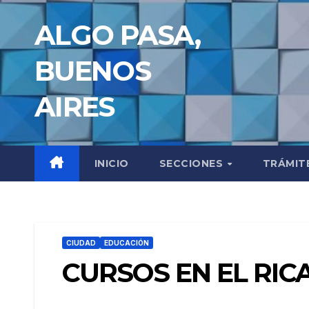
Saltar
ALGO PASA,
al
contenido
BUENOS
AIRES
INICIO
SECCIONES
TRÁMIT
CIUDAD
EDUCACIÓN
CURSOS EN EL RIC