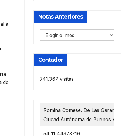
Notas Anteriores
allá
Notas
anteriores
a
Contador
rta
741.367 visitas
a de
,
Romina Comese. De Las Garantías 1218
Ciudad Autónoma de Buenos Aires
54 11 44373716