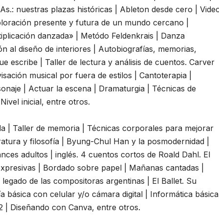
. As.: nuestras plazas históricas | Ableton desde cero | Vide
ploración presente y futura de un mundo cercano |
iplicación danzada» | Metódo Feldenkrais | Danza
n al diseño de interiores | Autobiografías, memorias,
que escribe | Taller de lectura y análisis de cuentos. Carver
sación musical por fuera de estilos | Cantoterapia |
sonaje | Actuar la escena | Dramaturgia | Técnicas de
ivel inicial, entre otros.
da | Taller de memoria | Técnicas corporales para mejorar
eratura y filosofía | Byung-Chul Han y la posmodernidad |
ces adultos | inglés. 4 cuentos cortos de Roald Dahl. El
 expresivas | Bordado sobre papel | Mañanas cantadas |
legado de las compositoras argentinas | El Ballet. Su
ía básica con celular y/o cámara digital | Informática básica
 2 | Diseñando con Canva, entre otros.