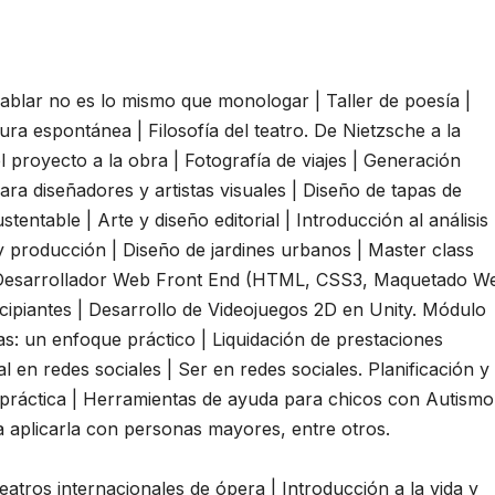
ablar no es lo mismo que monologar | Taller de poesía |
ura espontánea | Filosofía del teatro. De Nietzsche a la
Del proyecto a la obra | Fotografía de viajes | Generación
ra diseñadores y artistas visuales | Diseño de tapas de
tentable | Arte y diseño editorial | Introducción al análisis
 y producción | Diseño de jardines urbanos | Master class
| Desarrollador Web Front End (HTML, CSS3, Maquetado W
cipiantes | Desarrollo de Videojuegos 2D en Unity. Módulo
s: un enfoque práctico | Liquidación de prestaciones
 en redes sociales | Ser en redes sociales. Planificación y
y práctica | Herramientas de ayuda para chicos con Autismo
ra aplicarla con personas mayores, entre otros.
 teatros internacionales de ópera | Introducción a la vida y