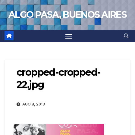
Saltar
ALGO PASA, BUENOS AIRES
al
contenido
cropped-cropped-
22.jpg
AGO 8, 2013