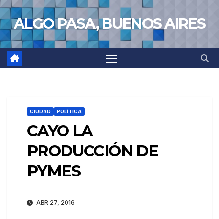
Saltar
ALGO PASA, BUENOS AIRES
al
contenido
CIUDAD
POLÍTICA
CAYO LA
PRODUCCIÓN DE
PYMES
ABR 27, 2016