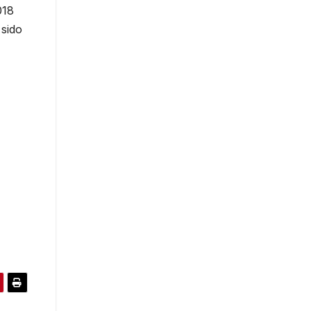
018
 sido