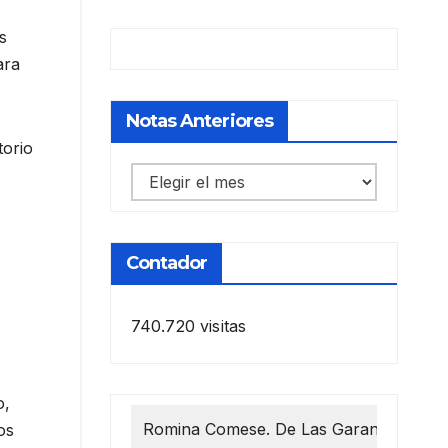
s
ara
Notas Anteriores
torio
Notas
anteriores
Contador
740.720 visitas
o,
Romina Comese. De Las Garantías 1218
os