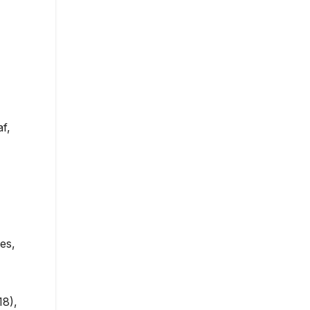
f,
es,
18),