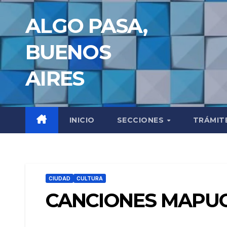
Saltar
ALGO PASA,
al
contenido
BUENOS
AIRES
INICIO
SECCIONES
TRÁMIT
CIUDAD
CULTURA
CANCIONES MAPUC