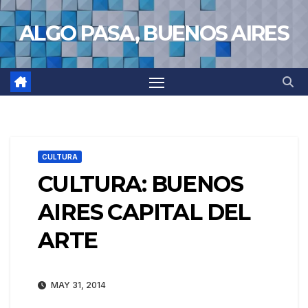
Saltar
ALGO PASA, BUENOS AIRES
al
contenido
CULTURA
CULTURA: BUENOS
AIRES CAPITAL DEL
ARTE
MAY 31, 2014