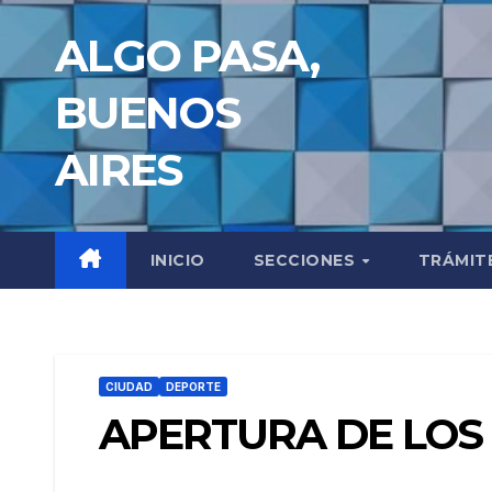
Saltar
ALGO PASA,
al
contenido
BUENOS
AIRES
INICIO
SECCIONES
TRÁMIT
CIUDAD
DEPORTE
APERTURA DE LOS