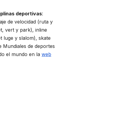
iplinas deportivas
:
je de velocidad (ruta y
et, vert y park), inline
et luge y slalom), skate
de Mundiales de deportes
odo el mundo en la
web