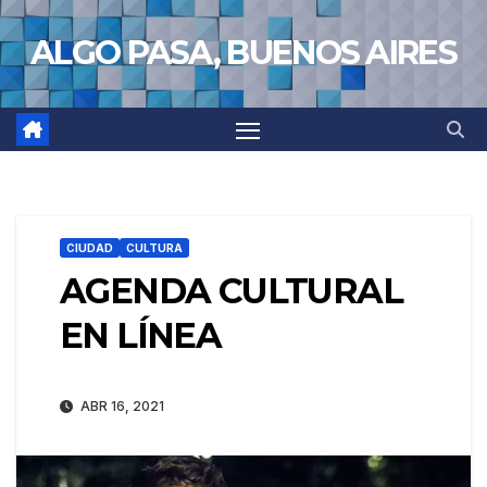
Saltar
ALGO PASA, BUENOS AIRES
al
contenido
CIUDAD
CULTURA
AGENDA CULTURAL
EN LÍNEA
ABR 16, 2021