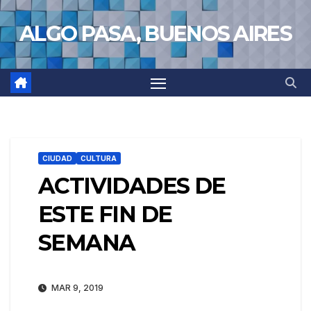
Saltar
ALGO PASA, BUENOS AIRES
al
contenido
CIUDAD
CULTURA
ACTIVIDADES DE
ESTE FIN DE
SEMANA
MAR 9, 2019