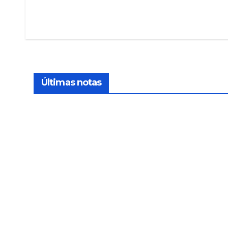
Navegación
de
entradas
Últimas notas