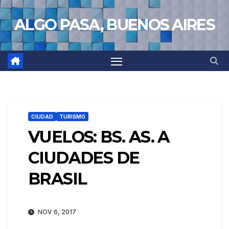
Saltar
ALGO PASA, BUENOS AIRES
al
contenido
CIUDAD
TURISMO
VUELOS: BS. AS. A
CIUDADES DE
BRASIL
NOV 6, 2017