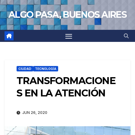
Saltar
ALGO PASA, BUENOS AIRES
al
contenido
CIUDAD
TECNOLOGÍA
TRANSFORMACIONE
S EN LA ATENCIÓN
JUN 26, 2020