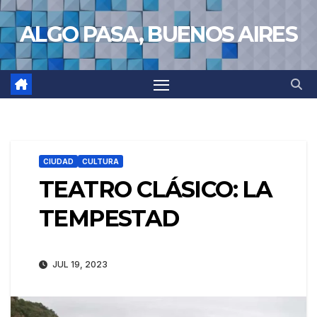
Saltar
ALGO PASA, BUENOS AIRES
al
contenido
CIUDAD
CULTURA
TEATRO CLÁSICO: LA
TEMPESTAD
JUL 19, 2023