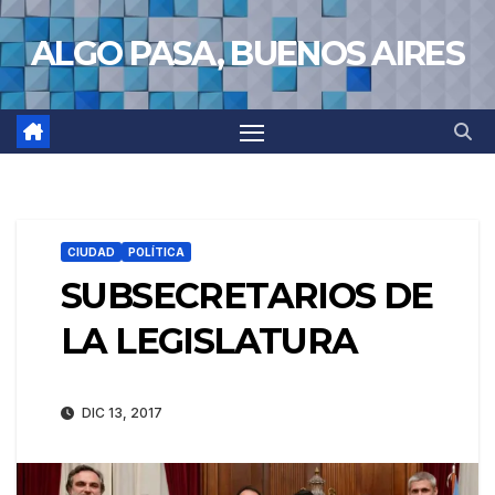
Saltar
ALGO PASA, BUENOS AIRES
al
contenido
CIUDAD
POLÍTICA
SUBSECRETARIOS DE
LA LEGISLATURA
DIC 13, 2017