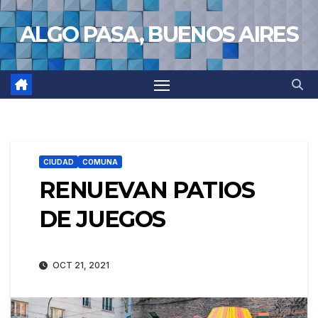
Saltar
ALGO PASA, BUENOS AIRES
al
contenido
CIUDAD
COMUNA
RENUEVAN PATIOS
DE JUEGOS
OCT 21, 2021