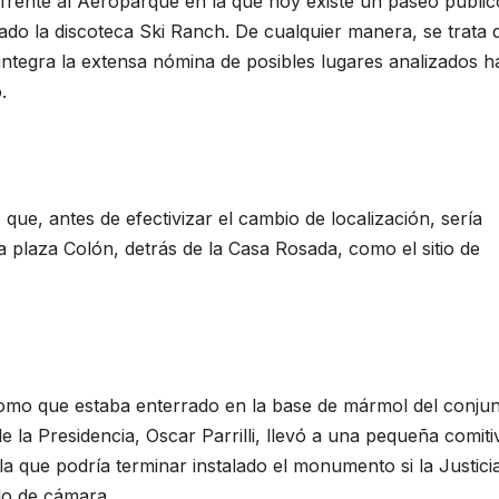
 frente al Aeroparque en la que hoy existe un paseo públic
ado la discoteca Ski Ranch. De cualquier manera, se trata 
integra la extensa nómina de posibles lugares analizados h
.
que, antes de efectivizar el cambio de localización, sería
a plaza Colón, detrás de la Casa Rosada, como el sitio de
plomo que estaba enterrado en la base de mármol del conju
de la Presidencia, Oscar Parrilli, llevó a una pequeña comiti
la que podría terminar instalado el monumento si la Justici
lo de cámara.