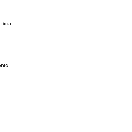
a
diría
ento