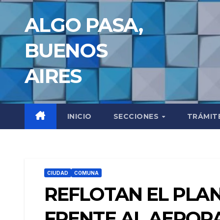
Saltar
ALGO PASA,
al
contenido
BUENOS
AIRES
INICIO
SECCIONES
TRÁMIT
CIUDAD
COMUNA
REFLOTAN EL PLA
FRENTE AL AEROP