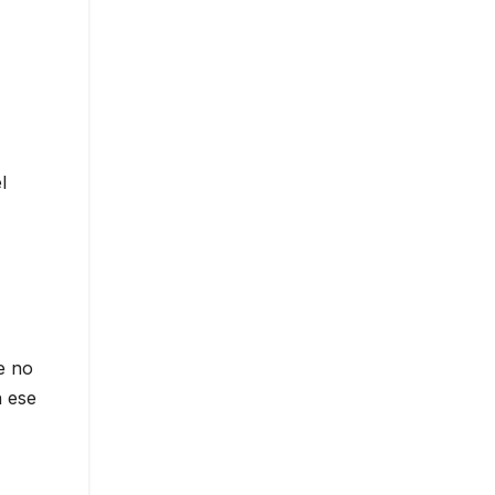
l
e no
n ese