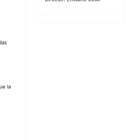
das
ue la