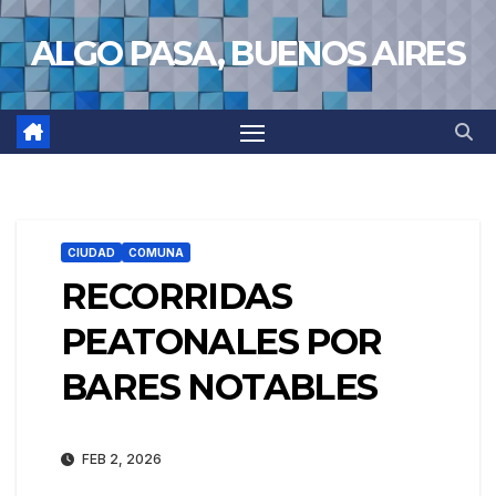
Saltar
ALGO PASA, BUENOS AIRES
al
contenido
CIUDAD
COMUNA
RECORRIDAS
PEATONALES POR
BARES NOTABLES
FEB 2, 2026