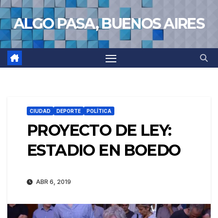
Saltar
ALGO PASA, BUENOS AIRES
al
contenido
CIUDAD
DEPORTE
POLÍTICA
PROYECTO DE LEY:
ESTADIO EN BOEDO
ABR 6, 2019