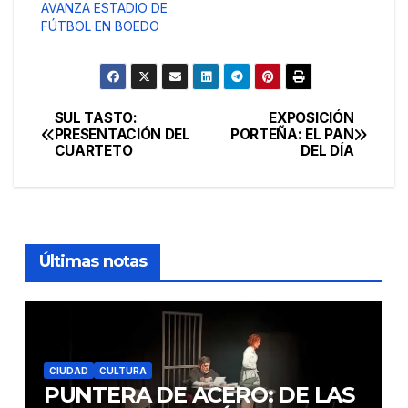
AVANZA ESTADIO DE
FÚTBOL EN BOEDO
SUL TASTO:
EXPOSICIÓN
Navegación
PRESENTACIÓN DEL
PORTEÑA: EL PAN
CUARTETO
DEL DÍA
de
entradas
Últimas notas
CIUDAD
CULTURA
PUNTERA DE ACERO: DE LAS