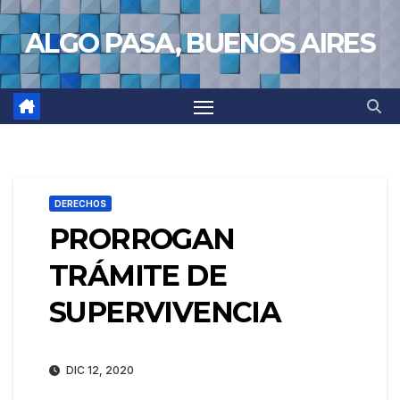
Saltar
ALGO PASA, BUENOS AIRES
al
contenido
DERECHOS
PRORROGAN
TRÁMITE DE
SUPERVIVENCIA
DIC 12, 2020