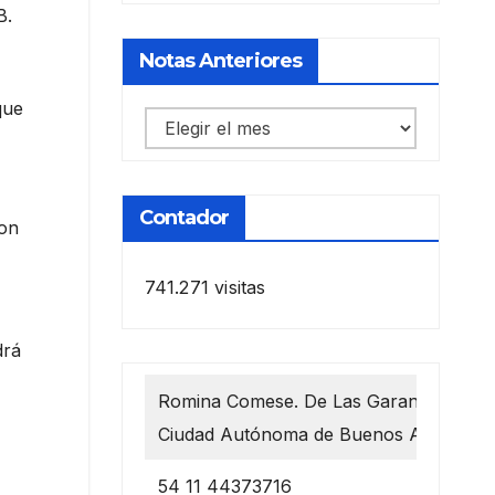
B.
Notas Anteriores
que
Notas
anteriores
Contador
con
741.271 visitas
drá
Romina Comese. De Las Garantías 1218
Ciudad Autónoma de Buenos Aires
54 11 44373716