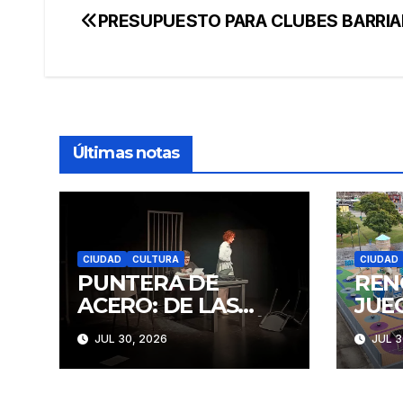
PRESUPUESTO PARA CLUBES BARRIA
Navegación
de
entradas
Últimas notas
CIUDAD
CULTURA
CIUDAD
PUNTERA DE
REN
ACERO: DE LAS
JUE
IDEAS A LA ACCIÓN
CON
JUL 30, 2026
JUL 3