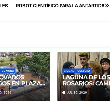
LES
ROBOT CIENTÍFICO PARA LA ANTÁRTIDA
COMUNA
CIUDAD
CULTURA
OVADOS
LAGUNA DE LOS
GOS EN PLAZA
ROSARIOS: CAM
STITUCIÓN
Y RENCOR
0, 2026
JUL 30, 2026