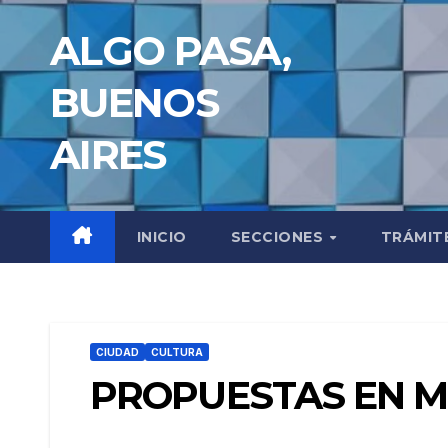
Saltar
ALGO PASA,
al
contenido
BUENOS
AIRES
INICIO
SECCIONES
TRÁMIT
CIUDAD
CULTURA
PROPUESTAS EN M