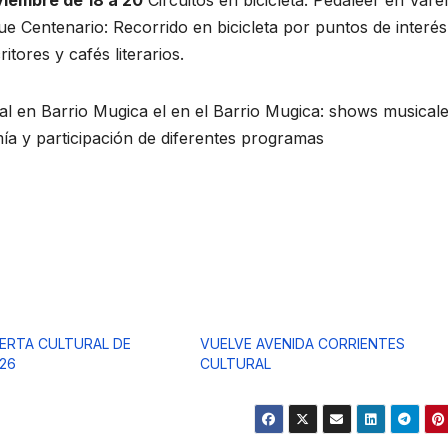
viembre de 18 a 20
Circuitos en bicicleta: Pedaleer en Vare
que Centenario: Recorrido en bicicleta por puntos de interés
itores y cafés literarios.
ural en Barrio Mugica el en el Barrio Mugica: shows musical
omía y participación de diferentes programas
FERTA CULTURAL DE
VUELVE AVENIDA CORRIENTES
26
CULTURAL