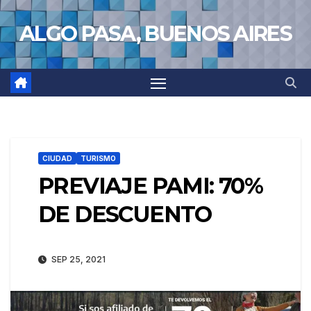
Saltar
ALGO PASA, BUENOS AIRES
al
contenido
CIUDAD
TURISMO
PREVIAJE PAMI: 70%
DE DESCUENTO
SEP 25, 2021