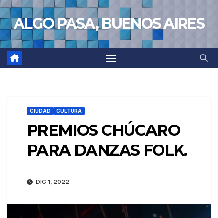
Saltar
ALGO PASA, BUENOS AIRES
al
contenido
CIUDAD
CULTURA
PREMIOS CHÚCARO
PARA DANZAS FOLK.
DIC 1, 2022