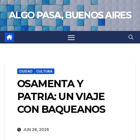
Saltar
ALGO PASA, BUENOS AIRES
al
contenido
CIUDAD
CULTURA
OSAMENTA Y
PATRIA: UN VIAJE
CON BAQUEANOS
JUN 28, 2026