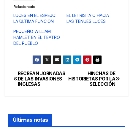
Relacionado
LUCES EN EL ESPEJO:
EL LETRISTA O HACIA
LA ÚLTIMA FUNCIÓN
LAS TENUES LUCES
PEQUEÑO WILLIAM:
HAMLET EN EL TEATRO
DEL PUEBLO
RECREAN JORNADAS
HINCHAS DE
Navegación
DE LAS INVASIONES
HISTORIETAS POR LA
INGLESAS
SELECCIÓN
de
entradas
Últimas notas