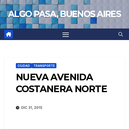
Saltar
ALGO PASA, BUENOS AIRES
al
contenido
CIUDAD
TRANSPORTE
NUEVA AVENIDA
COSTANERA NORTE
DIC 31, 2015