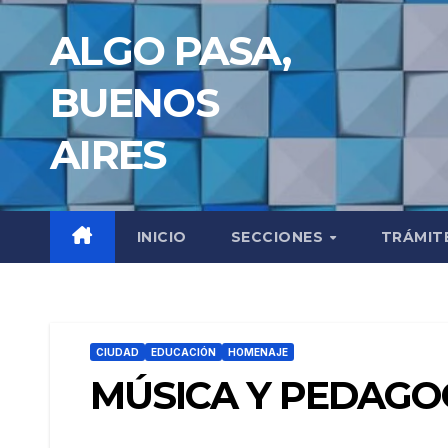
Saltar
ALGO PASA,
al
contenido
BUENOS
AIRES
INICIO
SECCIONES
TRÁMIT
CIUDAD
EDUCACIÓN
HOMENAJE
MÚSICA Y PEDAGO