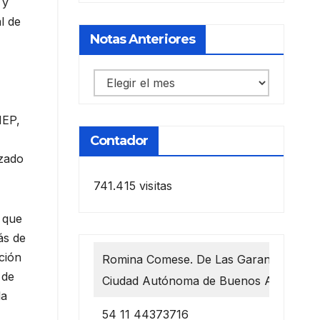
 y
l de
Notas Anteriores
Notas
anteriores
MEP,
Contador
izado
741.415 visitas
ó que
ás de
ción
Romina Comese. De Las Garantías 1218
 de
Ciudad Autónoma de Buenos Aires
la
54 11 44373716