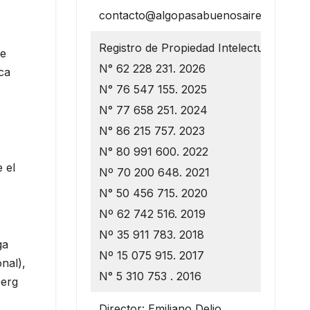
contacto@algopasabuenosaires.com.ar
Registro de Propiedad Intelectual
de
N° 62 228 231. 2026
ca
N° 76 547 155. 2025
N° 77 658 251. 2024
N° 86 215 757. 2023
N° 80 991 600. 2022
 el
Nº 70 200 648. 2021
N° 50 456 715. 2020
Nº 62 742 516. 2019
Nº 35 911 783. 2018
ga
Nº 15 075 915. 2017
nal),
N° 5 310 753 . 2016
berg
Director: Emiliano Delio