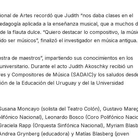
ional de Artes recordó que Judith “nos daba clases en el
 pedagogía aplicada a la enseñanza musical, que a muchos 
 la flauta dulce. “Quiero destacar lo compositivo, la músi
o ser músicos”, finalizó el investigador en música antigua.
stra de maestros”, impartiendo sus conocimientos en los
 y universitario. Durante el acto Judith Akoschky recibió un
ores y Compositores de Música (SADAIC)y los saludos desde
ción de la Educación del Uruguay y del la Universidad
Susana Moncayo (solista del Teatro Colón), Gustavo Mare
olifónico Nacional), Leonardo Bosco (Coro Polifónico Nacio
Graciela Rapp (Orquesta Sinfónica Nacional), Myriam Blas
) Andrea Grynberg (educadora) y Matías Blasberg (joven