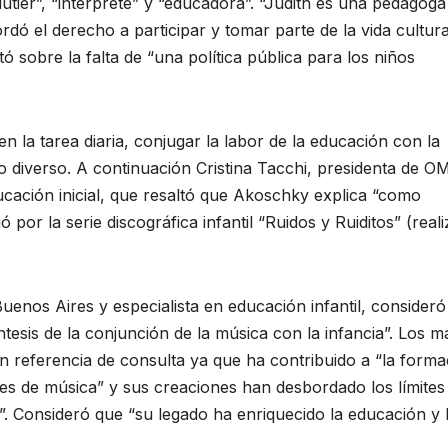
lutier”, “intérprete” y “educadora”. “Judith es una pedagoga
rdó el derecho a participar y tomar parte de la vida cultura
 sobre la falta de “una política pública para los niños
n la tarea diaria, conjugar la labor de la educación con la
o diverso. A continuación Cristina Tacchi, presidenta de O
ucación inicial, que resaltó que Akoschky explica “como
por la serie discográfica infantil “Ruidos y Ruiditos” (real
uenos Aires y especialista en educación infantil, consider
esis de la conjunción de la música con la infancia”. Los m
n referencia de consulta ya que ha contribuido a “la forma
es de música” y sus creaciones han desbordado los límites
. Consideró que “su legado ha enriquecido la educación y 