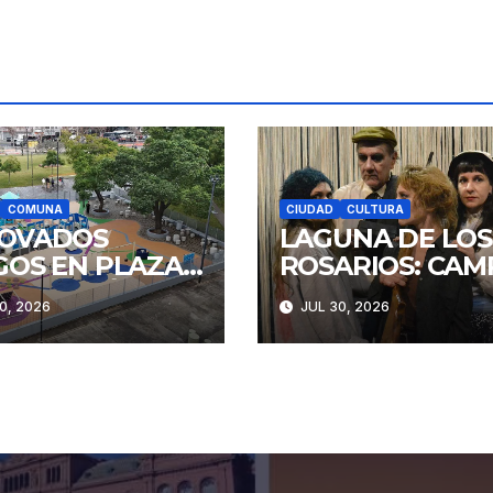
COMUNA
CIUDAD
CULTURA
OVADOS
LAGUNA DE LOS
GOS EN PLAZA
ROSARIOS: CAM
STITUCIÓN
Y RENCOR
0, 2026
JUL 30, 2026