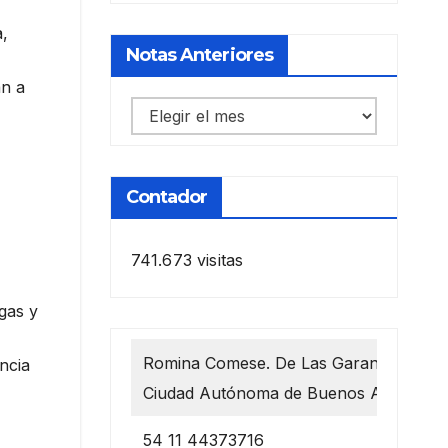
a,
Notas Anteriores
an a
Notas
anteriores
Contador
741.673 visitas
gas y
Romina Comese. De Las Garantías 1218
ncia
Ciudad Autónoma de Buenos Aires
54 11 44373716