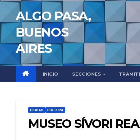
Saltar
ALGO PASA,
al
contenido
BUENOS
AIRES
INICIO
SECCIONES
TRÁMIT
CIUDAD
CULTURA
MUSEO SÍVORI RE