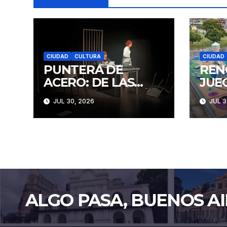
CIUDAD
CULTURA
CIUDAD
PUNTERA DE
REN
ACERO: DE LAS
JUE
IDEAS A LA ACCIÓN
CON
JUL 30, 2026
JUL 3
ALGO PASA, BUENOS AI