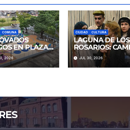
COMUNA
CIUDAD
CULTURA
OVADOS
LAGUNA DE LOS
GOS EN PLAZA
ROSARIOS: CAM
STITUCIÓN
Y RENCOR
0, 2026
JUL 30, 2026
RES