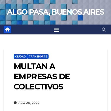
Saltar
ALGO PASA, BUENOS AIRES
al
contenido
CIUDAD
TRANSPORTE
MULTAN A
EMPRESAS DE
COLECTIVOS
AGO 26, 2022