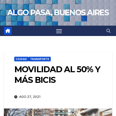
Saltar
ALGO PASA, BUENOS AIRES
al
contenido
CIUDAD
TRANSPORTE
MOVILIDAD AL 50% Y
MÁS BICIS
AGO 27, 2021