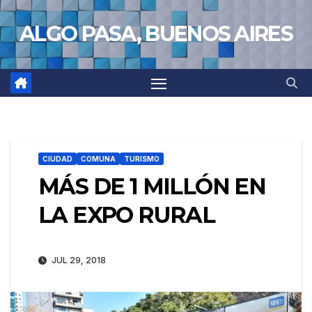
Saltar
ALGO PASA, BUENOS AIRES
al
contenido
CIUDAD
COMUNA
TURISMO
MÁS DE 1 MILLÓN EN
LA EXPO RURAL
JUL 29, 2018