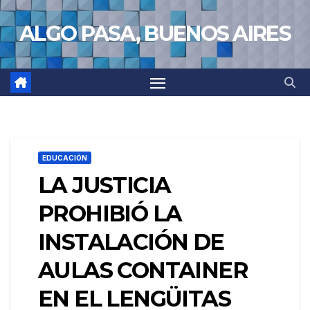
Saltar
ALGO PASA, BUENOS AIRES
al
contenido
EDUCACIÓN
LA JUSTICIA
PROHIBIÓ LA
INSTALACIÓN DE
AULAS CONTAINER
EN EL LENGÜITAS