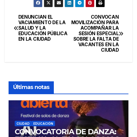
DENUNCIAN EL
CONVOCAN
Navegación
VACIAMIENTO DE LA
MOVILIZACIÓN PARA
SALUD Y LA
ACOMPAÑAR LA
de
EDUCACIÓN PÚBLICA
SESIÓN ESPECIAL
EN LA CIUDAD
SOBRE LA FALTA DE
entradas
VACANTES EN LA
CIUDAD
Últimas notas
CIUDAD
EDUCACIÓN
CONVOCATORIA DE DANZA: