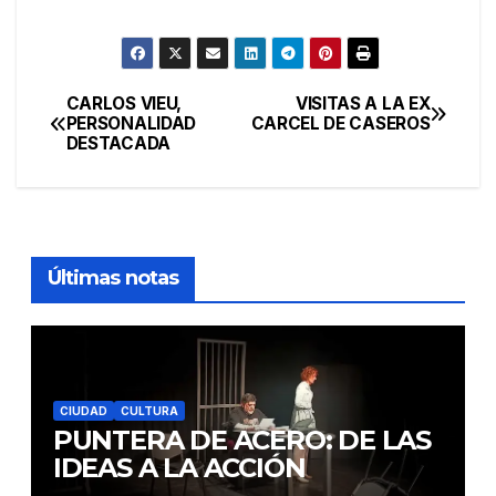
CARLOS VIEU,
VISITAS A LA EX
Navegación
PERSONALIDAD
CARCEL DE CASEROS
DESTACADA
de
entradas
Últimas notas
CIUDAD
CULTURA
PUNTERA DE ACERO: DE LAS
IDEAS A LA ACCIÓN