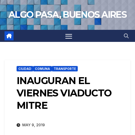
Saltar
ALGO PASA, BUENOS AIRES
al
contenido
CIUDAD
COMUNA
TRANSPORTE
INAUGURAN EL
VIERNES VIADUCTO
MITRE
MAY 9, 2019