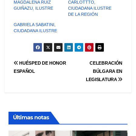
MAGDALENA RUIZ
CARLOTTTO,
GUIÑAZU, ILUSTRE
CIUDADANA ILUSTRE
DE LA REGIÓN
GABRIELA SABATINI,
CIUDADANA ILUSTRE
Navegación
HUÉSPED DE HONOR
CELEBRACIÓN
ESPAÑOL
BÚLGARA EN
de
LEGISLATURA
entradas
Últimas notas