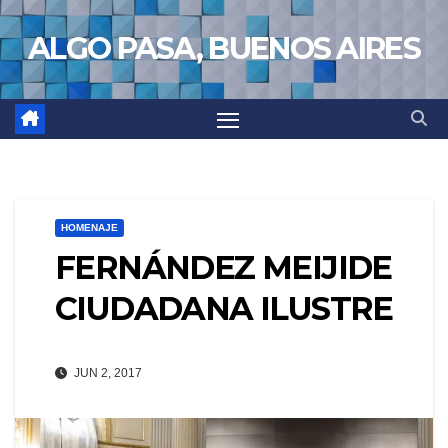
Saltar
ALGO PASA, BUENOS AIRES
al
contenido
HOMENAJE
FERNÁNDEZ MEIJIDE
CIUDADANA ILUSTRE
JUN 2, 2017