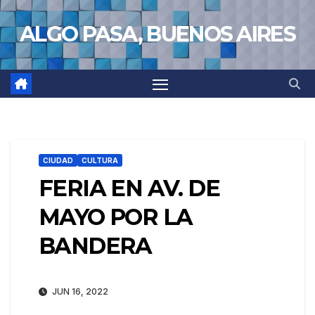
Saltar
ALGO PASA, BUENOS AIRES
al
contenido
CIUDAD
CULTURA
FERIA EN AV. DE
MAYO POR LA
BANDERA
JUN 16, 2022