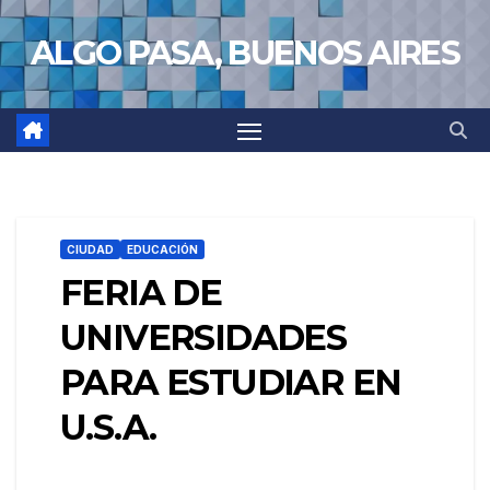
Saltar
ALGO PASA, BUENOS AIRES
al
contenido
CIUDAD
EDUCACIÓN
FERIA DE
UNIVERSIDADES
PARA ESTUDIAR EN
U.S.A.