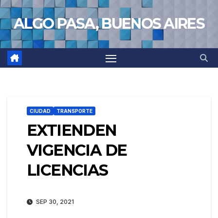
Saltar
ALGO PASA, BUENOS AIRES
al
contenido
CIUDAD
TRANSPORTE
EXTIENDEN
VIGENCIA DE
LICENCIAS
SEP 30, 2021