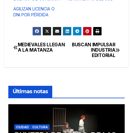
AGILIZAN LICENCIA O
DNI POR PÉRDIDA
MEDIEVALES LLEGAN
BUSCAN IMPULSAR
Navegación
A LA MATANZA
INDUSTRIA
EDITORIAL
de
entradas
Últimas notas
CIUDAD
CULTURA