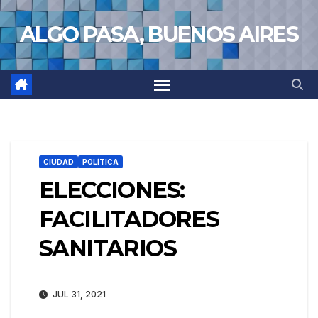
Saltar
ALGO PASA, BUENOS AIRES
al
contenido
CIUDAD
POLÍTICA
ELECCIONES:
FACILITADORES
SANITARIOS
JUL 31, 2021