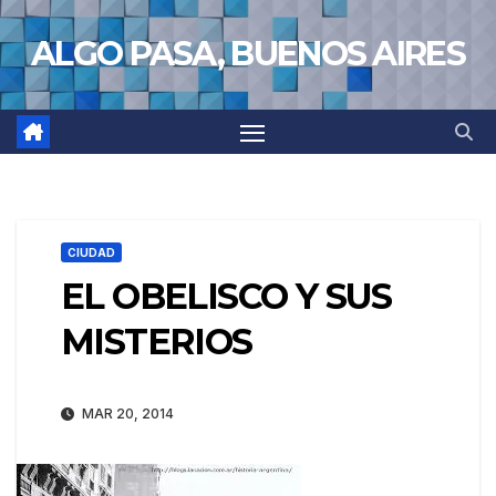
Saltar
ALGO PASA, BUENOS AIRES
al
contenido
CIUDAD
EL OBELISCO Y SUS
MISTERIOS
MAR 20, 2014