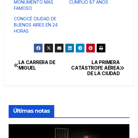
MONUMENTO MÁS
CUMPLIÓ 87 AÑOS
FAMOSO
CONOCÉ CIUDAD DE
BUENOS AIRES EN 24
HORAS
LA CARRERA DE
LA PRIMERA
Navegación
MIGUEL
CATÁSTROFE AÉREA
DE LA CIUDAD
de
entradas
Últimas notas