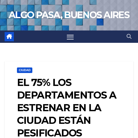
Saltar
ALGO PASA, BUENOS AIRES
al
contenido
CIUDAD
EL 75% LOS
DEPARTAMENTOS A
ESTRENAR EN LA
CIUDAD ESTÁN
PESIFICADOS