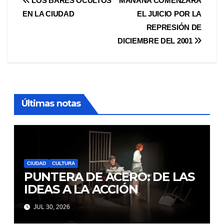
Navegación
LOS BARES OCULTOS
MAÑANA COMENZARÁ
EN LA CIUDAD
EL JUICIO POR LA
de
REPRESIÓN DE
entradas
DICIEMBRE DEL 2001
Últimas notas
CIUDAD
CULTURA
PUNTERA DE ACERO: DE LAS
IDEAS A LA ACCIÓN
JUL 30, 2026