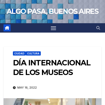
Saltar
ALGO PASA, BUENOS AIRES
al
contenido
CIUDAD
CULTURA
DÍA INTERNACIONAL
DE LOS MUSEOS
MAY 16, 2022