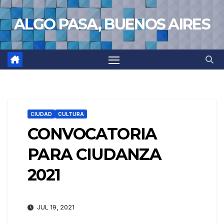
Saltar
ALGO PASA, BUENOS AIRES
al
contenido
CIUDAD
CULTURA
CONVOCATORIA
PARA CIUDANZA
2021
JUL 19, 2021