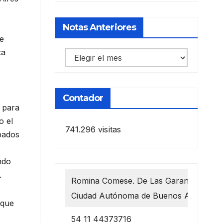
Notas Anteriores
re
ca
Notas
anteriores
Contador
, para
o el
741.296 visitas
abados
ndo
.
Romina Comese. De Las Garantías 1218
Ciudad Autónoma de Buenos Aires
 que
54 11 44373716