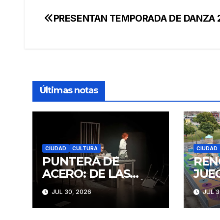
PRESENTAN TEMPORADA DE DANZA 
Navegación
de
entradas
Últimas notas
CIUDAD
CULTURA
CIUDAD
PUNTERA DE
REN
ACERO: DE LAS
JUE
IDEAS A LA ACCIÓN
CON
JUL 30, 2026
JUL 3