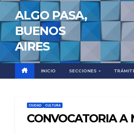
Saltar
ALGO PASA,
al
contenido
BUENOS
AIRES
INICIO
SECCIONES
TRÁMIT
CIUDAD
CULTURA
CONVOCATORIA A 