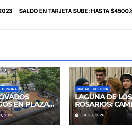
2023
SALDO EN TARJETA SUBE: HASTA $4500
COMUNA
CIUDAD
CULTURA
OVADOS
LAGUNA DE LOS
GOS EN PLAZA
ROSARIOS: CAM
STITUCIÓN
Y RENCOR
0, 2026
JUL 30, 2026