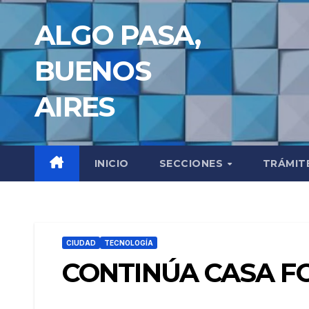
Saltar
ALGO PASA,
al
contenido
BUENOS
AIRES
INICIO
SECCIONES
TRÁMIT
CIUDAD
TECNOLOGÍA
CONTINÚA CASA FO