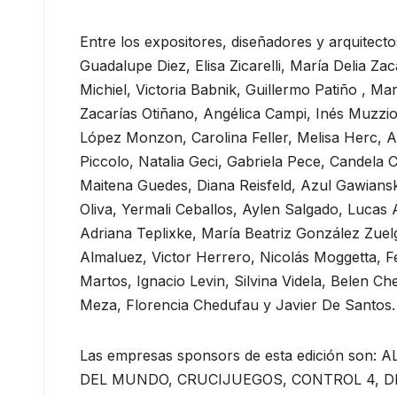
Entre los expositores, diseñadores y arquitec
Guadalupe Diez, Elisa Zicarelli, María Delia Z
Michiel, Victoria Babnik, Guillermo Patiño , Ma
Zacarías Otiñano, Angélica Campi, Inés Muzzio
López Monzon, Carolina Feller, Melisa Herc, A
Piccolo, Natalia Geci, Gabriela Pece, Candela Co
Maitena Guedes, Diana Reisfeld, Azul Gawiansk
Oliva, Yermali Ceballos, Aylen Salgado, Lucas
Adriana Teplixke, María Beatriz González Zuel
Almaluez, Victor Herrero, Nicolás Moggetta, F
Martos, Ignacio Levin, Silvina Videla, Belen Ch
Meza, Florencia Chedufau y Javier De Santos.
Las empresas sponsors de esta edición s
DEL MUNDO, CRUCIJUEGOS, CONTROL 4, D