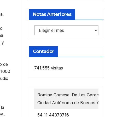
Notas Anteriores
a,
io
Notas
na
anteriores
 y
Contador
o de
741.555 visitas
e 1000
tudio
Romina Comese. De Las Garantías 1218
Ciudad Autónoma de Buenos Aires
 la
OA.
54 11 44373716