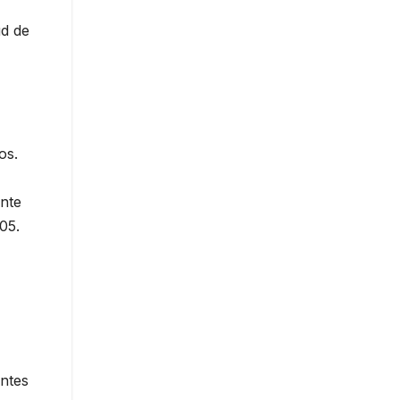
ud de
os.
ente
05.
antes