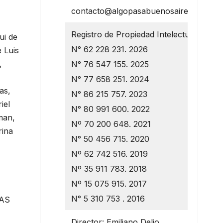
contacto@algopasabuenosaires.com.ar
Registro de Propiedad Intelectual
ui de
N° 62 228 231. 2026
 Luis
,
N° 76 547 155. 2025
N° 77 658 251. 2024
as,
N° 86 215 757. 2023
iel
N° 80 991 600. 2022
man,
Nº 70 200 648. 2021
rina
N° 50 456 715. 2020
Nº 62 742 516. 2019
Nº 35 911 783. 2018
Nº 15 075 915. 2017
N° 5 310 753 . 2016
RAS
Director: Emiliano Delio