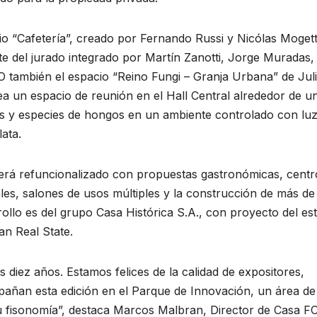
io “Cafetería”, creado por Fernando Russi y Nicólas Mogett
e del jurado integrado por Martín Zanotti, Jorge Muradas,
 también el espacio “Reino Fungi – Granja Urbana” de Jul
ea un espacio de reunión en el Hall Central alrededor de u
as y especies de hongos en un ambiente controlado con luz
ata.
o será refuncionalizado con propuestas gastronómicas, centr
ales, salones de usos múltiples y la construcción de más d
ollo es del grupo Casa Histórica S.A., con proyecto del es
n Real State.
s diez años. Estamos felices de la calidad de expositores,
añan esta edición en el Parque de Innovación, un área de
 fisonomía”, destaca Marcos Malbran, Director de Casa F