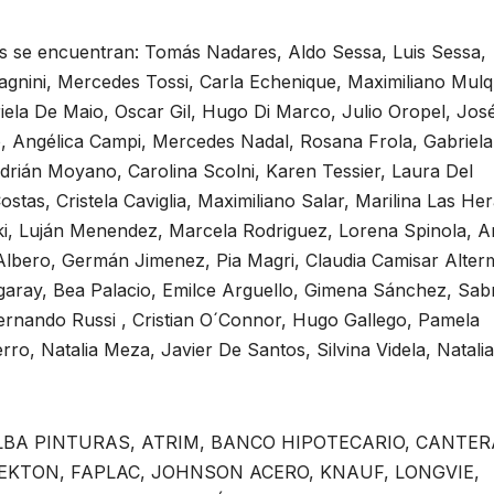
tos se encuentran: Tomás Nadares, Aldo Sessa, Luis Sessa,
acagnini, Mercedes Tossi, Carla Echenique, Maximiliano Mulq
riela De Maio, Oscar Gil, Hugo Di Marco, Julio Oropel, José
, Angélica Campi, Mercedes Nadal, Rosana Frola, Gabriela
drián Moyano, Carolina Scolni, Karen Tessier, Laura Del
stas, Cristela Caviglia, Maximiliano Salar, Marilina Las Her
i, Luján Menendez, Marcela Rodriguez, Lorena Spinola, Ar
 Albero, Germán Jimenez, Pia Magri, Claudia Camisar Alter
garay, Bea Palacio, Emilce Arguello, Gimena Sánchez, Sab
ernando Russi , Cristian O´Connor, Hugo Gallego, Pamela
erro, Natalia Meza, Javier De Santos, Silvina Videla, Natalia
on: ALBA PINTURAS, ATRIM, BANCO HIPOTECARIO, CANTE
EKTON, FAPLAC, JOHNSON ACERO, KNAUF, LONGVIE,