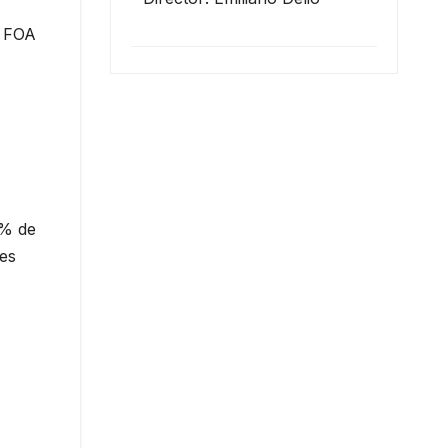
,
 FOA
0% de
tes