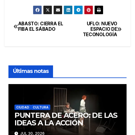
ABASTO: CIERRA EL
UFLO: NUEVO
Navegación
FIBA EL SÁBADO
ESPACIO DE
TECONOLOGÍA
de
entradas
Últimas notas
CIUDAD
CULTURA
PUNTERA DE ACERO: DE LAS
IDEAS A LA ACCIÓN
JUL 30, 2026