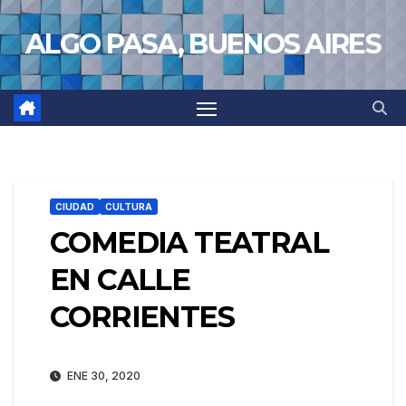
Saltar
ALGO PASA, BUENOS AIRES
al
contenido
CIUDAD
CULTURA
COMEDIA TEATRAL
EN CALLE
CORRIENTES
ENE 30, 2020