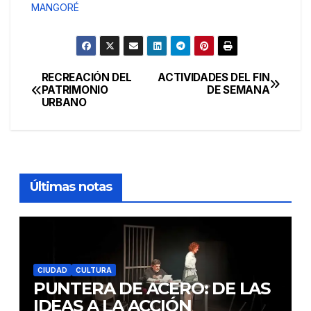
MANGORÉ
RECREACIÓN DEL
ACTIVIDADES DEL FIN
Navegación
PATRIMONIO
DE SEMANA
URBANO
de
entradas
Últimas notas
CIUDAD
CULTURA
PUNTERA DE ACERO: DE LAS
IDEAS A LA ACCIÓN