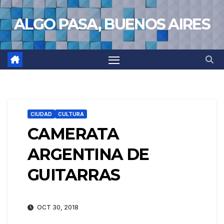
Saltar
ALGO PASA, BUENOS AIRES
al
contenido
CIUDAD
CULTURA
CAMERATA
ARGENTINA DE
GUITARRAS
OCT 30, 2018