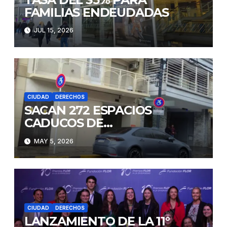
FAMILIAS ENDEUDADAS
JUL 15, 2026
CIUDAD
DERECHOS
SACAN 272 ESPACIOS
CADUCOS DE
DISCAPACITADOS
MAY 5, 2026
CIUDAD
DERECHOS
LANZAMIENTO DE LA 11°