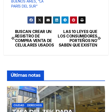
BUENOS AIRES, “LA
PARÍS DEL SUR”
BUSCAN CREAR UN
LAS 10 LEYES QUE
Navegación
REGISTRO DE
LOS CONSUMIDORES
COMPRA VENTA DE
PORTEÑOS NO
de
CELULARES USADOS
SABEN QUE EXISTEN
entradas
Últimas notas
CIUDAD
DERECHOS
TASA DEL 35% PARA