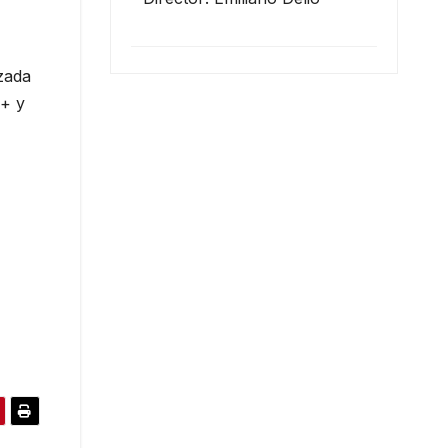
zada
 + y