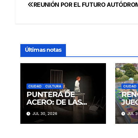
REUNIÓN POR EL FUTURO AUTÓDRO
Navegación
de
entradas
Últimas notas
CIUDAD
CULTURA
CIUDAD
PUNTERA DE
REN
ACERO: DE LAS
JUE
IDEAS A LA ACCIÓN
CON
JUL 30, 2026
JUL 3