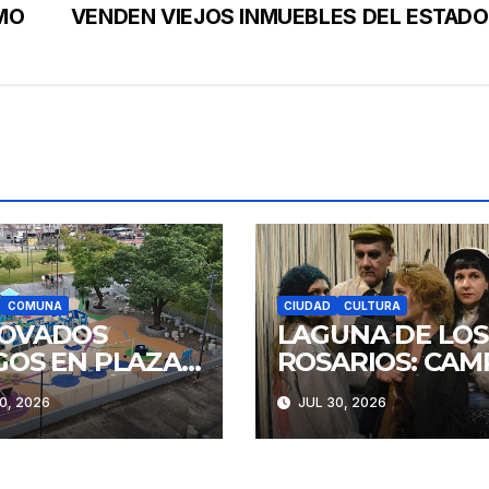
MO
VENDEN VIEJOS INMUEBLES DEL ESTADO
COMUNA
CIUDAD
CULTURA
OVADOS
LAGUNA DE LOS
GOS EN PLAZA
ROSARIOS: CAM
STITUCIÓN
Y RENCOR
0, 2026
JUL 30, 2026