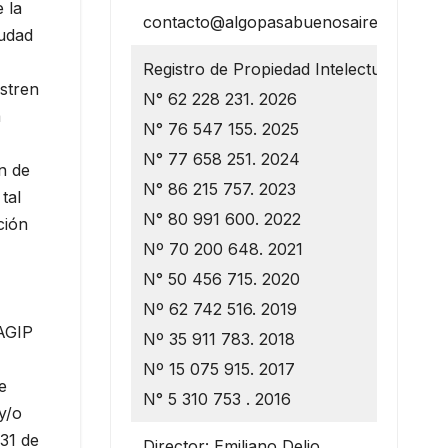
 la
contacto@algopasabuenosaires.com.ar
iudad
Registro de Propiedad Intelectual
istren
N° 62 228 231. 2026
a
N° 76 547 155. 2025
N° 77 658 251. 2024
n de
N° 86 215 757. 2023
tal
N° 80 991 600. 2022
ción
Nº 70 200 648. 2021
N° 50 456 715. 2020
Nº 62 742 516. 2019
 AGIP
Nº 35 911 783. 2018
Nº 15 075 915. 2017
e
N° 5 310 753 . 2016
y/o
31 de
Director: Emiliano Delio