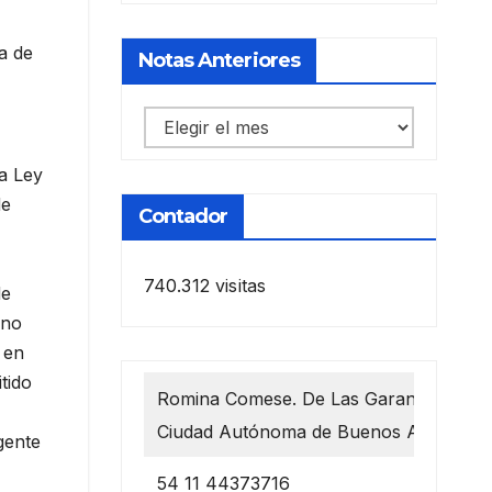
a de
Notas Anteriores
Notas
anteriores
la Ley
de
Contador
740.312 visitas
de
rno
 en
tido
Romina Comese. De Las Garantías 1218
Ciudad Autónoma de Buenos Aires
gente
54 11 44373716