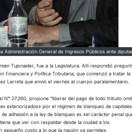
 la Administración General de Ingresos Públicos ante diputa
ian Tujsnaider, fue a la Legislatura. Allí respondió pregun
n Financiera y Política Tributaria, que comenzó a tratar la
uez Larreta que envió el viernes al cuerpo paralamentario.
l N° 27.260, propone “liberar del pago de todo tributo omi
nes exteriorizados» por el régimen de blanqueo de capitales
 de adhesión a la ley de blanqueo es «el carácter penal qu
tiene que ver con respaldar desde la ciudad a los
un pequeño costo a lo que la nación ya permite».