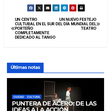
UN CENTRO
UN NUEVO FESTEJO
Navegación
CULTURAL EN EL SUR
DEL DÍA MUNDIAL DEL
PORTEÑO
TEATRO
de
COMPLETAMENTE
DEDICADO AL TANGO
entradas
Últimas notas
CIUDAD
CULTURA
PUNTERA DE ACERO: DE LAS
IDEAS A LA ACCIÓN